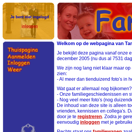
Je bent niet ingelogd
inloggen
Welkom op de webpagina van Tania
Je bekijkt deze pagina vanaf onze 
december 2005 (nu dus al 7531 dage
We zijn nog lang niet klaar maar op
zien:
- Al meer dan tienduizend foto's in h
Wat gaat er allemaal nog bijkomen?
- Onze familiegeschiedenissen en
- Nog veel meer foto's (nog duizend
De inhoud van deze site is alleen to
vrienden, kennissen en collega's. 
door je te
registreren
. Zodra je ger
eenvoudig
inloggen
met je gebrui
Rechts staat ons
familiewapen
zoals