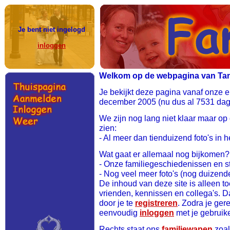
Je bent niet ingelogd
inloggen
Welkom op de webpagina van Tania
Je bekijkt deze pagina vanaf onze 
december 2005 (nu dus al 7531 dage
We zijn nog lang niet klaar maar op
zien:
- Al meer dan tienduizend foto's in h
Wat gaat er allemaal nog bijkomen?
- Onze familiegeschiedenissen en
- Nog veel meer foto's (nog duizend
De inhoud van deze site is alleen to
vrienden, kennissen en collega's. 
door je te
registreren
. Zodra je ger
eenvoudig
inloggen
met je gebrui
Rechts staat ons
familiewapen
zoals