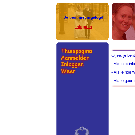
Je bent niet ingelogd
inloggen
O jee, je ben
- Als je je i
- Als je nog 
- Als je gee